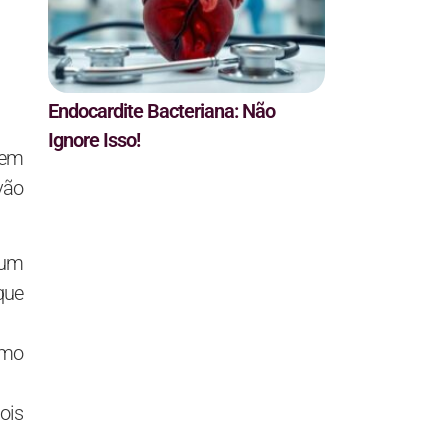
Endocardite Bacteriana: Não
Ignore Isso!
sem
vão
 um
que
omo
ois