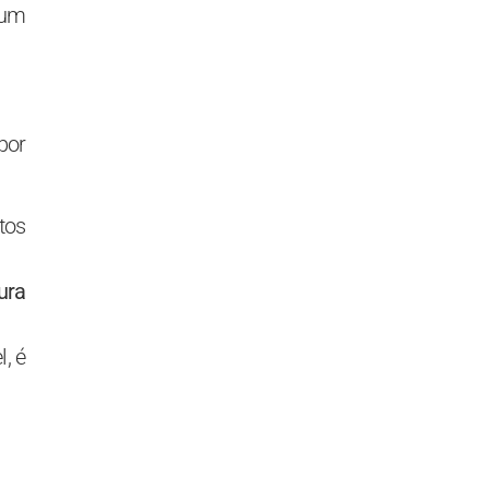
 um
por
tos
ura
, é