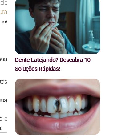
ele
ura
 se
sua
Dente Latejando? Descubra 10
Soluções Rápidas!
tas
sua
o é
.