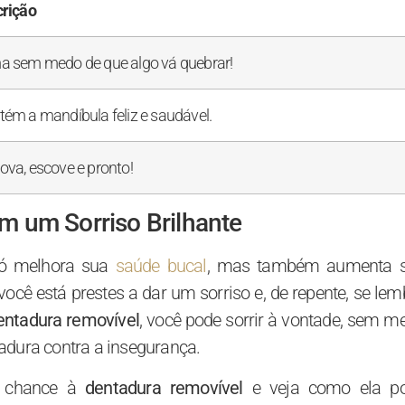
rição
 sem medo de que algo vá quebrar!
ém a mandíbula feliz e saudável.
va, escove e pronto!
 um Sorriso Brilhante
só melhora sua
saúde bucal
, mas também aumenta 
ê está prestes a dar um sorriso e, de repente, se lem
entadura removível
, você pode sorrir à vontade, sem m
adura contra a insegurança.
a chance à
dentadura removível
e veja como ela p