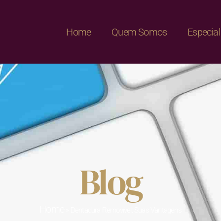
Home
Quem Somos
Especia
Blog
Home
»
Dentadura Removível: Suas Vantagens