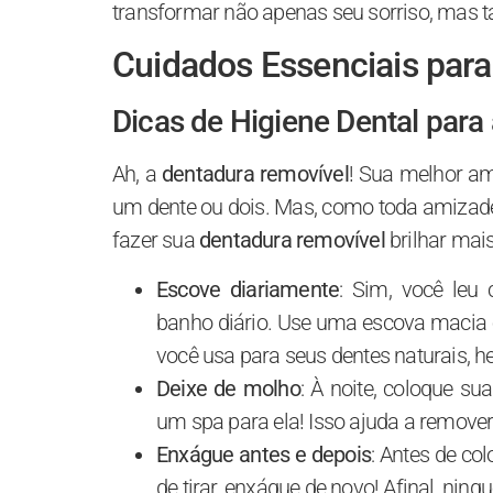
transformar não apenas seu sorriso, mas 
Cuidados Essenciais para
Dicas de Higiene Dental para
Ah, a
dentadura removível
! Sua melhor a
um dente ou dois. Mas, como toda amizade,
fazer sua
dentadura removível
brilhar mais
Escove diariamente
: Sim, você leu
banho diário. Use uma escova macia 
você usa para seus dentes naturais, he
Deixe de molho
: À noite, coloque su
um spa para ela! Isso ajuda a remove
Enxágue antes e depois
: Antes de co
de tirar, enxágue de novo! Afinal, ni