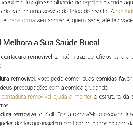
utoestima. Imagine-se olhando no espelho e vendo aqu
do de sair de uma sessão de fotos de revista. A
dentad
que
transforma
seu sorriso e, quem sabe, até faz você
l
Melhora a Sua Saúde Bucal
a
dentadura removível
também traz benefícios para a 
:
dura removível
, você pode comer suas comidas favori
Adeus, preocupações com a comida grudando!
A
dentadura removível ajuda a manter
a estrutura da 
tos.
dura removível
é fácil. Basta removê-la e escovar! Iss
queles dentes que insistem em ficar grudados na comida