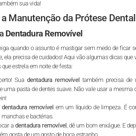
também sua vida!
 a Manutenção da Prótese Dental
 a
Dentadura Removível
miga quando o assunto é mastigar sem medo de ficar 
 ela precisa de cuidados! Aqui vão algumas dicas que 
 que estrela em noite de festa:
 certo! Sua
dentadura removível
também precisa de
e uma pasta de dentes suave. Não vale usar a mesma 
in!
a
dentadura removível
em um líquido de limpeza. É c
r manchas e bactérias.
locar a
dentadura removível
, dê um bom enxágue. E dep
nguém gosta de um gosto de boca estranho.