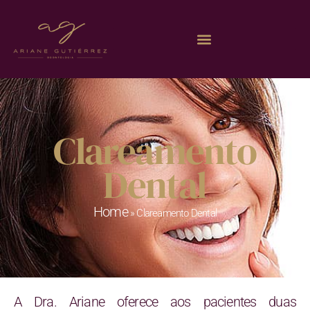
Clareamento
Dental
Home
»
Clareamento Dental
A Dra. Ariane oferece aos pacientes duas