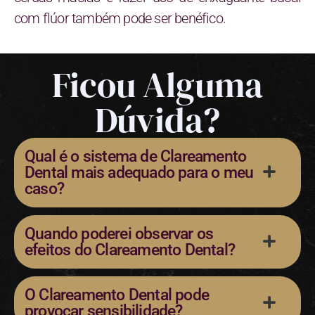
com flúor também pode ser benéfico.
Ficou Alguma
Dúvida?
Qual é o sistema de Clareamento
Dental mais adequado para o meu
caso?
Quando poderei observar os
efeitos do Clareamento Dental?
O Clareamento Dental pode
provocar sensibilidade?