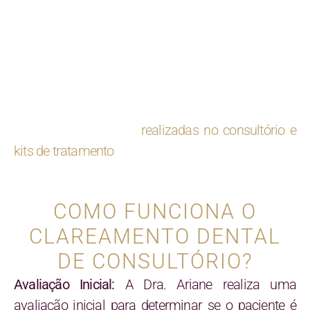
clareadores avançados, é possível reduzir de
maneira eficaz sinais leves a moderados de
descoloração e amarelamento, melhorando a
tonalidade geral dos dentes em diferentes graus.
Em nosso consultório, disponibilizamos duas
opções de tratamento para o Clareamento Dental:
sessões profissionais
realizadas no consultório e
kits de tratamento
para aplicação em casa.
COMO FUNCIONA O
CLAREAMENTO DENTAL
DE CONSULTÓRIO?
Avaliação Inicial:
A Dra. Ariane realiza uma
avaliação inicial para determinar se o paciente é