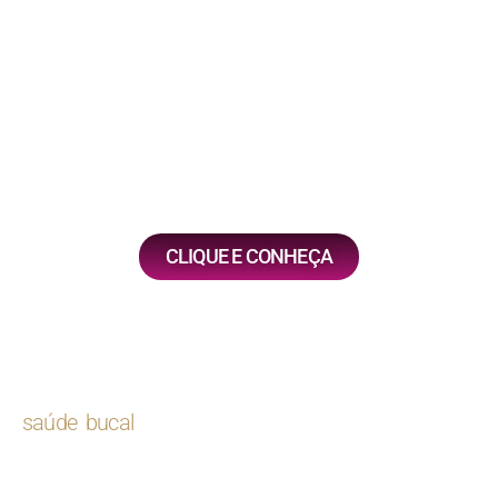
porcelana são restaurações indiretas indicadas
para reparar dentes com danos moderados,
preservando a estrutura dental saudável e
garantindo resistência e estética. Esses
procedimentos contribuem para um sorriso
harmonioso e saudável.
CLIQUE E CONHEÇA
ODONTOLOGIA PREVENTIVA
A odontologia preventiva é essencial para manter a
saúde bucal
e evitar problemas futuros. Exames
dentários e orais regulares permitem a detecção
precoce de cáries, doenças gengivais e outras