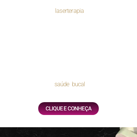
oclusais que protegem a dentição e aliviam a
tensão muscular. A
laserterapia
é empregada para
reduzir inflamações, aliviar dores e acelerar a
cicatrização de tecidos bucais. No tratamento
endodôntico, a utilização de microscopia
operatória permite maior precisão na remoção da
polpa infectada e no selamento dos canais
radiculares, aumentando a taxa de sucesso do
procedimento. Essas abordagens integradas
visam melhorar a
saúde bucal
e a qualidade de
vida dos pacientes.
CLIQUE E CONHEÇA