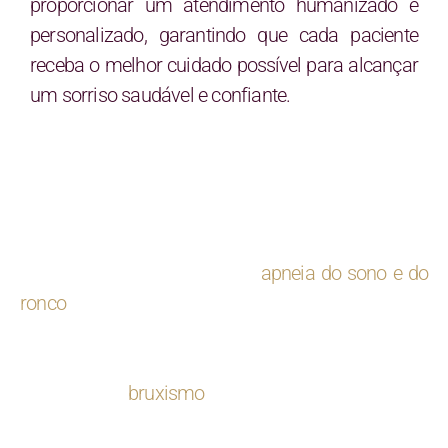
proporcionar um atendimento humanizado e
personalizado, garantindo que cada paciente
receba o melhor cuidado possível para alcançar
um sorriso saudável e confiante.
ODONTOLOGIA AVANÇADA
A odontologia avançada oferece soluções eficazes
para diversos distúrbios do sono e condições
orofaciais. No tratamento da
apneia do sono e do
ronco
, são utilizados aparelhos intraorais que
promovem o avanço mandibular, ampliando as
vias aéreas e facilitando a respiração durante o
sono. Para o
bruxismo
, que é o ato involuntário de
ranger ou apertar os dentes, são indicadas placas