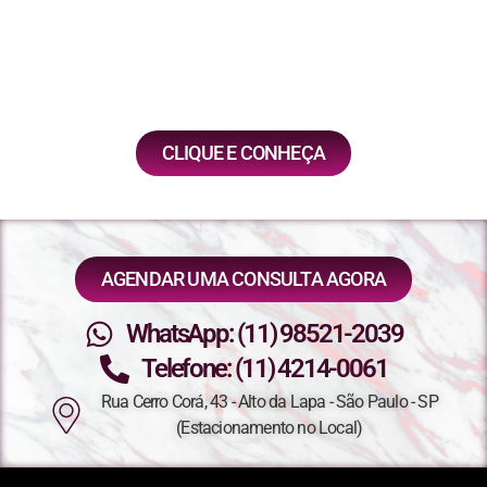
Odontologia Restauradora, é possível preservar o
dente e restaurá-lo de forma estética por meio de
uma Coroa em Porcelana tradicional ou outras
opções disponíveis.
CLIQUE E CONHEÇA
AGENDAR UMA CONSULTA AGORA
WhatsApp: (11) 98521-2039
Telefone: (11) 4214-0061
Rua Cerro Corá, 43 - Alto da Lapa - São Paulo - SP
(Estacionamento no Local)