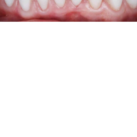
COROA EM PORCELANA
A Odontologia Restauradora oferece soluções
avançadas para a recuperação de dentes
comprometidos. A Coroa em Porcelana, por
exemplo, envolve todo o dente, desde a superfície
de mastigação até a linha da gengiva,
reconstruindo a estrutura dental perdida e
proporcionando suporte ao restante da estrutura
saudável. Muitas pessoas acreditam que um dente
severamente danificado ou com cárie precisa ser
extraído. No entanto, com os recursos da