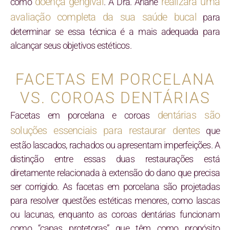
doença gengival
realizará uma
como
. A Dra. Ariane
avaliação completa da sua saúde bucal
para
determinar se essa técnica é a mais adequada para
alcançar seus objetivos estéticos.
FACETAS EM PORCELANA
VS. COROAS DENTÁRIAS
dentárias são
Facetas em porcelana e coroas
soluções essenciais para restaurar dentes
que
estão lascados, rachados ou apresentam imperfeições. A
distinção entre essas duas restaurações está
diretamente relacionada à extensão do dano que precisa
ser corrigido. As facetas em porcelana são projetadas
para resolver questões estéticas menores, como lascas
ou lacunas, enquanto as coroas dentárias funcionam
como “capas protetoras” que têm como propósito