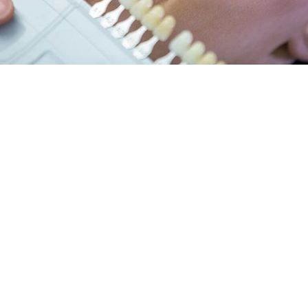
O QUE SÃO AS FAMOSAS
FACETAS EM PORCELANA?
Já ouviu falar das incríveis facetas de porcelana? Elas são
mais do que apenas lâminas finas de porcelana; são a
chave para transformar seu sorriso e elevar sua
confiança! Imagine ter a oportunidade de resolver vários
problemas estéticos dentários de uma só vez. Em nosso
consultório, não apenas criamos facetas em porcelana,
mas também as transformamos em obras de arte
personalizadas. Cada uma delas é meticulosamente
projetada para fundir-se harmoniosamente com a cor e o
formato dos seus dentes.