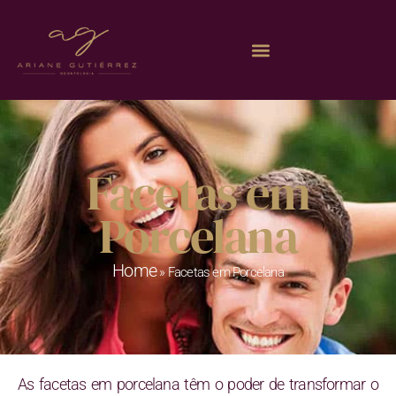
Facetas em
Porcelana
Home
»
Facetas em Porcelana
As facetas em porcelana têm o poder de transformar o